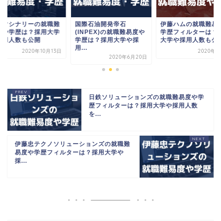
通マシナリーの就職難
国際石油開発帝石
伊藤ハムの就職難易
度や学歴は？採用大学
(INPEX)の就職難易度や
学歴フィルターは？
採用人数も公開
学歴は？採用大学や採
大学や採用人数も公
用...
2020年10月13日
2020年7
2020年6月20日
日鉄ソリューションズの就職難易度や学
歴フィルターは？採用大学や採用人数
を...
伊藤忠テクノソリューションズの就職難
易度や学歴フィルターは？採用大学や
採...