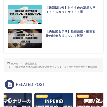
【最新版比較】おすすめの逆求人サ
イト・スカウトサイト８選
【失敗談もアリ】録画面接・動画面
接の対策方法について解説
HOME
就職難易度
伊藤忠エネクスの就職難易度や学歴フィルターは？採用大学や採用人数を調査
RELATED POST
難易度
就職難易度
就職難易度