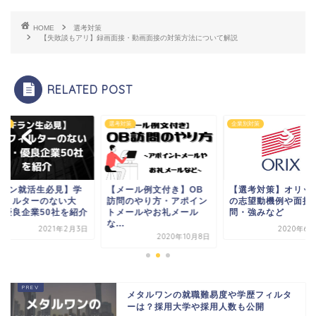
HOME
選考対策
【失敗談もアリ】録画面接・動画面接の対策方法について解説
RELATED POST
対策
選考対策
企業別対策
Fラン就活生必見】学
【メール例文付き】OB
【選考対策】オリッ
フィルターのない大
訪問のやり方・アポイン
の志望動機例や面接
・優良企業50社を紹介
トメールやお礼メール
問・強みなど
な...
2021年2月3日
2020年6月
2020年10月8日
メタルワンの就職難易度や学歴フィルタ
ーは？採用大学や採用人数も公開