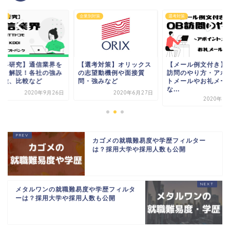
対策
企業別対策
選考対策
業界研究】通信業界を
【選考対策】オリックス
【メール例文付き】
しく解説！各社の強み
の志望動機例や面接質
訪問のやり方・アポ
特徴、比較など
問・強みなど
トメールやお礼メー
な...
2020年9月26日
2020年6月27日
2020年1
カゴメの就職難易度や学歴フィルター
は？採用大学や採用人数も公開
メタルワンの就職難易度や学歴フィルタ
ーは？採用大学や採用人数も公開