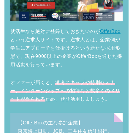
就活生なら絶対に登録しておきたいのが
OfferBox
という逆求人サイトです。逆求人とは、企業側が
学生にアプローチを仕掛けるという新たな採用形
態で、現在9000以上の企業がOfferBoxを通じた採
用活動を行っています。
オファーが届くと、
選考スキップや特別セミナ
ー、インターンシップへの招待など数多くのメリ
ットが得られる
ため、ぜひ活用しましょう。
【OfferBoxの主な参加企業】
東京海上日動、JCB、三井住友信託銀行、