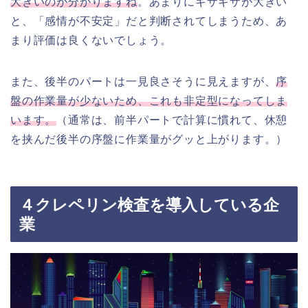
大きいのが分かりますね
。あまりにギザギザが大きい
と、「感情が不安定」だと判断されてしまうため、あ
まり評価は良くないでしょう。
また、後半のパートは一見良さそうに見えますが、
序
盤の作業量が少ないため、これも非定型になってしま
います。
（通常は、前半パートで計算に慣れて、休憩
を挟んだ後半の序盤に作業量がグッと上がります。）
４クレペリン検査を導入している企
業