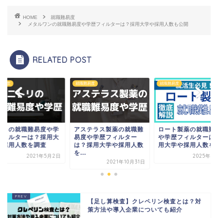
HOME
就職難易度
メタルワンの就職難易度や学歴フィルターは？採用大学や採用人数も公開
RELATED POST
難易度
就職難易度
就職難易度
トリの就職難易度や学
アステラス製薬の就職難
ロート製薬の就職難
フィルターは？採用大
易度や学歴フィルター
や学歴フィルターは
や採用人数を調査
は？採用大学や採用人数
用大学や採用人数を
を...
2021年5月2日
2025年5
2021年10月31日
【足し算検査】クレペリン検査とは？対
策方法や導入企業についても紹介