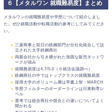
６【メタルワン 就職難易度】まとめ
メタルワンの就職難易度や学歴について紹介しまし
た。ぜひ就職活動や転職活動の参考にしてみてくださ
い。
三菱商事と双日の鉄鋼部門が分社化統合して設
立された大手鉄鋼商社
両親会社から引き継がれた強固な販売ネットワ
ークが強み
就職難易度は4.7/5.0（※就活会議調べ）
鉄鋼商社の中ではトップクラスの就職難易度
採用大学のボリューム層は早慶上智・MARCH
学歴フィルターのボーダーラインは日東駒専レ
ベル
選考では総合商社や競合との違いについてよく
聞かれる