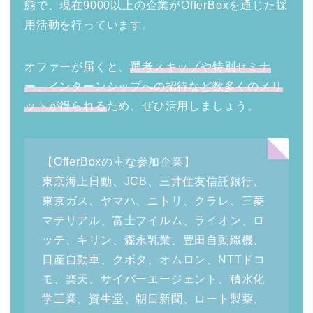
態で、現在9000以上の企業がOfferBoxを通じた採
用活動を行っています。
オファーが届くと、
選考スキップや特別セミナ
ー、インターンシップへの招待など数多くのメリ
ットが得られる
ため、ぜひ活用しましょう。
【OfferBoxの主な参加企業】
東京海上日動、JCB、三井住友信託銀行、
東京ガス、ヤマハ、ニトリ、クラレ、三菱
マテリアル、富士フイルム、ライオン、ロ
ッテ、キリン、森永乳業、豊田自動織機、
日産自動車、クボタ、オムロン、NTTドコ
モ、楽天、サイバーエージェント、積水化
学工業、資生堂、朝日新聞、ロート製薬、