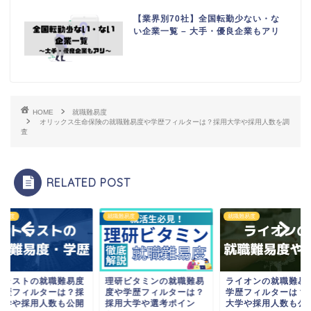
【業界別70社】全国転勤少ない・な
い企業一覧 – 大手・優良企業もアリ
HOME
就職難易度
オリックス生命保険の就職難易度や学歴フィルターは？採用大学や採用人数を調
査
RELATED POST
難易度
就職難易度
就職難易度
トラストの就職難易度
理研ビタミンの就職難易
ライオンの就職難易
学歴フィルターは？採
度や学歴フィルターは？
学歴フィルターは？
大学や採用人数も公開
採用大学や選考ポイン
大学や採用人数も公