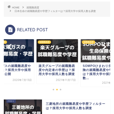
HOME
就職難易度
日本生命の就職難易度や学歴フィルターは？採用大学や採用人数を調査
RELATED POST
難易度
就職難易度
就職難易度
阪ガスの就職難易度や
楽天グループの就職難易
SOMPOひまわり生
歴は？採用大学や採用
度や内定者の学歴は？採
険の就職難易度や学
数も公開
用大学や採用人数を調査
は？採用大学や採用
数...
2020年7月13日
2021年11月17日
2021年2
三菱地所の就職難易度や学歴フィルター
は？採用大学や採用人数を調査