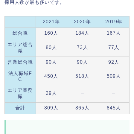
採用人数が最も多いです。
2021年
2020年
2019年
総合職
160人
184人
167人
エリア総合
80人
73人
77人
職
営業総合職
90人
90人
92人
法人職域F
450人
518人
509人
C
エリア業務
29人
–
–
職
合計
809人
865人
845人